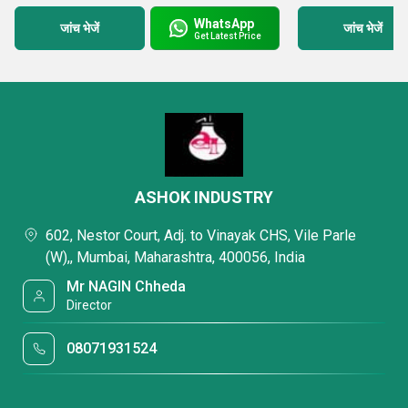
डीवाटरिंग टाइप रस्ट प्रिवेंटिव ऑयल
WhatsApp
जांच भेजें
जांच भेजें
Get Latest Price
ड्राई फिल्म रस्ट प्रिवेंटिव
क्विक ड्रायिंग हार्ड फिल्म टाइप रस्ट प्रिवेंटिव
पीलेबल टाइप पॉलिमर कोटिंग
वाटर बेस्ड रस्ट प्रिवेंटिव
वाष्प चरण संक्षारण अवरोधक
वाटर सॉल्यूबल टाइप रस्ट प्रिवेंटिव
ASHOK INDUSTRY
रसायनों को कम करना और नष्ट करना
धातुओं और गैर धातुओं के लिए क्षारीय क्लीनर
602, Nestor Court, Adj. to Vinayak CHS, Vile Parle
घटता हुआ रसायन
(W),, Mumbai, Maharashtra, 400056, India
मोटा दानेदार पाउडर
Mr NAGIN Chheda
पिकलिंग केमिकल्स
Director
एल्युमिनियम के लिए नक़्क़ाशी का रसायन
08071931524
डीग्रीजिंग कम डर्स्टिंग केमिकल
हीट ट्रीटमेंट स्केल रिमूवर